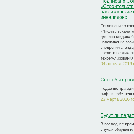
Подписано Сог
«Строительств
пассажирские
инвалидов»
Соглашение о вза
«Лифты, эскалато
для инвалидов» б
налаживание взаи
внедрении станда
средств вертикал
техрегулирования
04 апреля 2016 
Cпособы прове
Недавние трагеди
лифт в собственно
23 марта 2016 г
Будут ли пада
В последнее врем
случай обрушения