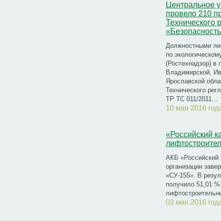
Центральное у
провело 210 п
Технического 
«Безопасност
Должностными ли
по экологическом
(Ростехнадзор) в 
Владимирской, Ив
Ярославской обла
Технического рег
ТР ТС 011/2011...
10 мая 2016 год
«Российский к
лифтостроите
АКБ «Российский 
организации заве
«СУ-155». В резу
получило 51,01 %
лифтостроительны
03 мая 2016 год