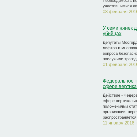
Необходимость по
участившимися ав
08 февраля 201
У семи нянек д
убийцах
Депутаты Мосгор
лифтов в многокв
вопроса безопасн
послужили трагед
01 февраля 201
Федеральное т
сфере вертика
Действие «Федера
сфере вертикально
положениями стат
организации, пере
распространяется
11 января 2016 