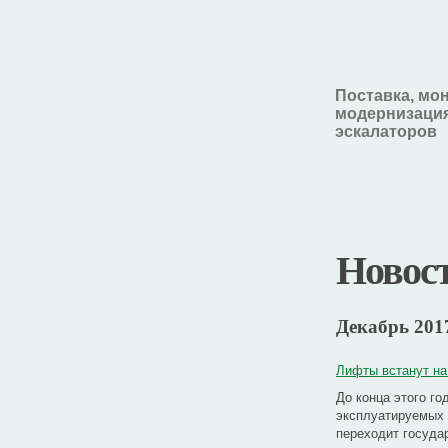
Поставка, мо
модернизация
эскалаторов
Новос
Декабрь 201
Лифты встанут на
До конца этого г
эксплуатируемых 
переходит государ