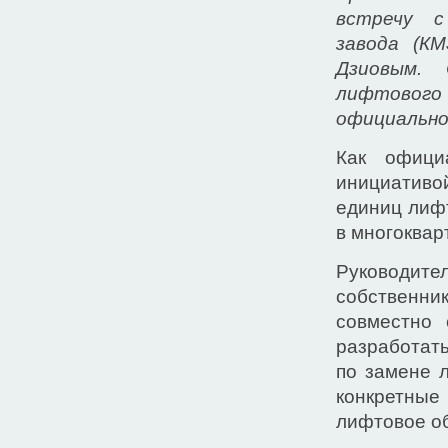
встречу с
завода (К
Дзиовым. 
лифтового
официально
Как офици
инициативой
единиц лиф
в многоквар
Руководит
собственн
совместно 
разработат
по замене 
конкретные
лифтовое о