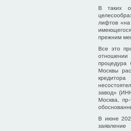
В таких о
целесообр
лифтов «на 
имеющегос
прежним ме
Все это пр
отношении 
процедура 
Москвы рас
кредито
несостояте
завод» (ИНН
Москва, пр-
обоснованн
В июне 202
заявление