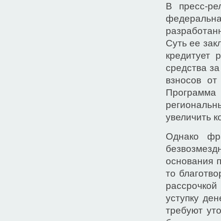
В пресс-ре
федераль
разработан
Суть ее зак
кредитует 
средства за
взносов от
Программа
региональ
увеличить к
Однако фр
безвозмезд
основания п
то благотво
рассрочкой
уступку ден
требуют уто