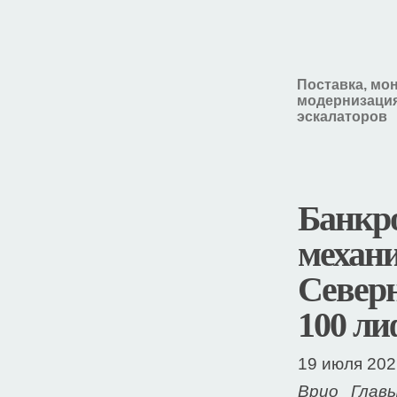
Поставка, мо
модернизация
эскалаторов
Банкр
механи
Северн
100 ли
19 июля 202
Врио Глав