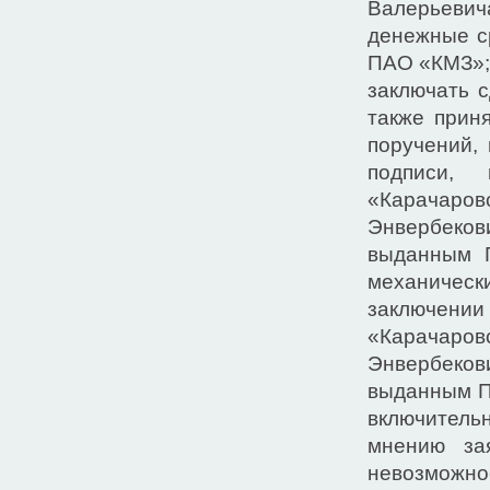
Валерьевича
денежные с
ПАО «КМЗ»;
заключать 
также прин
поручений, 
подписи,
«Карачаров
Энвербекови
выданным 
механическ
заключении
«Карачаров
Энвербекови
выданным П
включитель
мнению за
невозможн