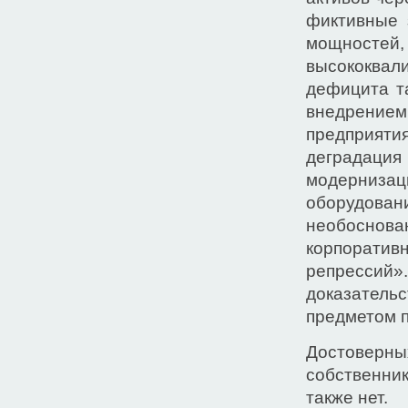
фиктивные 
мощностей
высококва
дефицита т
внедрение
предприяти
деградация 
модерниза
оборудова
необоснов
корпоратив
репресси
доказатель
предметом п
Достоверн
собственник
также нет.