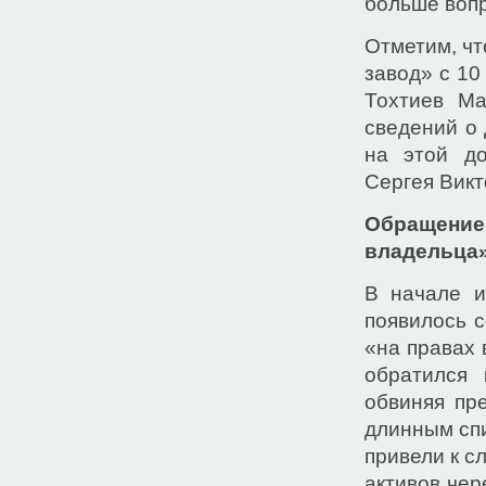
больше вопр
Отметим, ч
завод» с 10
Тохтиев М
сведений о 
на этой до
Сергея Викт
Обращение
владельца»
В начале и
появилось 
«на правах
обратился 
обвиняя пр
длинным спи
привели к с
активов чер