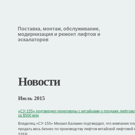
Поставка, монтаж, обслуживание,
модернизация и ремонт лифтов и
эскалаторов
Новости
Июль 2015
«СУ-155» подтвердил переговоры с китайцами о продаже лифтово
за $500 млн
Владелец «СУ-155» Михаил Балакин подтвердил, что компания пл
продать весь бизнес по производству лифтов китайской лифтовой
STEP