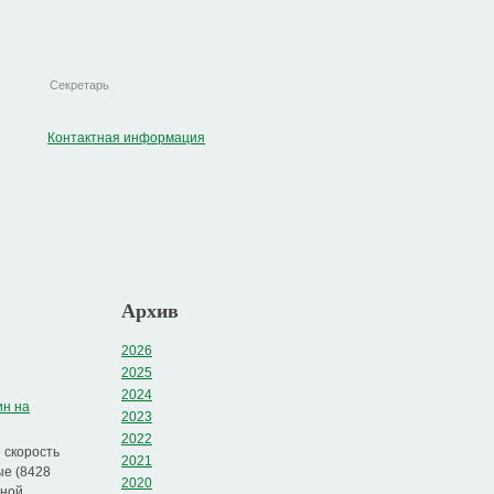
Секретарь
Контактная информация
Архив
2026
2025
2024
ин на
2023
2022
 скорость
2021
ые (8428
2020
нной