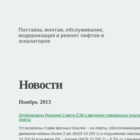
Поставка, монтаж, обслуживание,
модернизация и ремонт лифтов и
эскалаторов
Новости
Ноябрь 2013
Опубликовано Решение Совета ЕЭК о введении таможенных пошл
лифты
Установлены ставки ввозных пошлин: - на лифты, обеспечивающие
движения кабины более 2 м/с (8428 10 200 1) и подъемники скипов
10 200 9) в размере 0%; - прочие (8428 10 200 2) – 8,3% от таможе