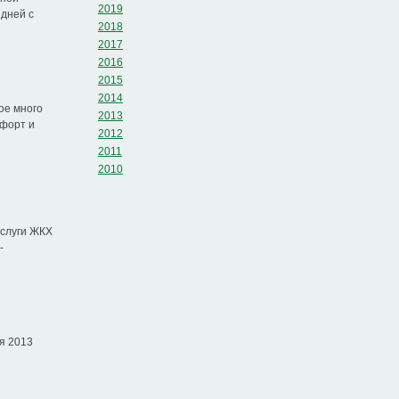
2019
 дней с
2018
2017
2016
2015
2014
ое много
2013
мфорт и
2012
2011
2010
услуги ЖКХ
-
я 2013