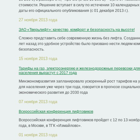
стоимости. Решение вступает в силу по истечении 10 календарных
даты его официального опубликования (с 01 декабря 2013 г.).
27 ноября 2013 года
ЗАО «Тверьлифт»: качество, комфорт и безопасность на высоте!
Сложно представить себе современную жизнь без лифта. Созданн
лет назад это удобное устройство было призвано нести людям ко
безопасность.
15 ноября 2013 года
Тарифы на газ, электроэнергию и железнодорожные перевозки для
населения вырастут с 2017 года
Минэкономразвития запланировало ускоренный рост тарифов на 
для населения уже через три года, говорится в прогнозе социально
экономического развития до 2030 года
07 ноября 2013 года
Всероссийская конференция лифтовиков
Всероссийская конференция лифтовиков пройдет с 12 по 13 ноябр
года, в Москве, в ТГК «Измайлово».
01 ноября 2013 года