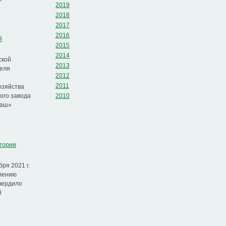
2019
2018
2017
2016
й
2015
2014
ской
2013
теля
2012
2011
озяйства
ого завода
2010
маш»
тории
ря 2021 г.
влению
твердило
й