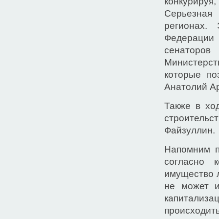
конкурируя,
Серьезная
регионах.
Федерации
сенаторо
Министерст
которые по
Анатолий А
Также в хо
строитель
Файзуллин.
Напомним п
согласно 
имущество 
не может и
капитализа
происходить