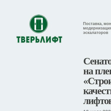
Поставка, мо
модернизация
эскалаторов
Сенат
на пле
«Строи
качест
лифто