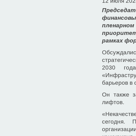
12 июля 202
Председат
финансовы
пленарном
приоритет
рамках фо
Обсуждалис
стратегиче
2030 год
«Инфрастр
барьеров в 
Он также з
лифтов.
«Некачеств
сегодня. 
организации