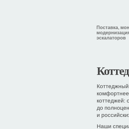
Поставка, мо
модернизация
эскалаторов
Котте
Коттеджный
комфортнее
коттеджей: 
до полноце
и российски
Наши специ